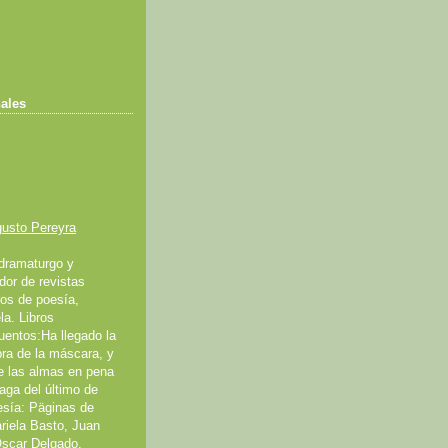
ales
gusto Pereyra
 dramaturgo y
dor de revistas
bros de poesía,
la. Libros
uentos:Ha llegado la
ra de la máscara, y
e las almas en pena
aga del último de
esía: Päginas de
riela Basto, Juan
Óscar Delgado.