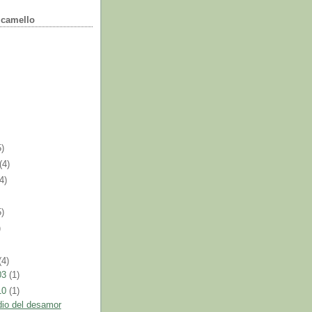
l camello
5)
(4)
(4)
5)
)
(4)
03
(1)
10
(1)
dio del desamor