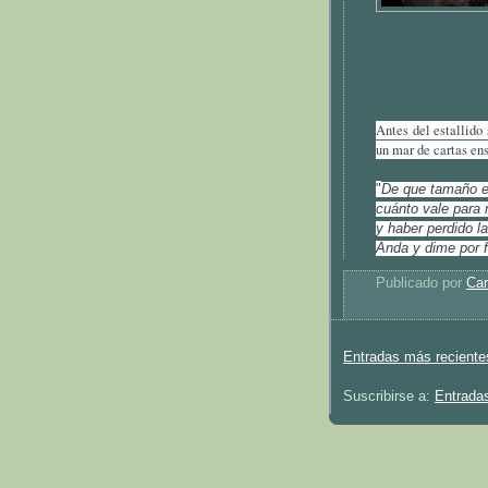
Antes del estallido
un mar de cartas en
"
De que tamaño e
cuánto vale para 
y haber perdido l
Anda y dime por f
Publicado por
Car
Entradas más reciente
Suscribirse a:
Entrada