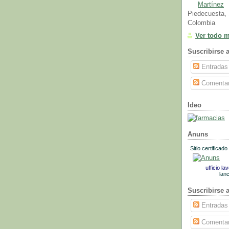
Martínez
Piedecuesta, 
Colombia
Ver todo mi
Suscribirse 
Entradas
Comentar
Ideo
Anuns
Sitio certificado
ufficio la
lan
Suscribirse 
Entradas
Comentar