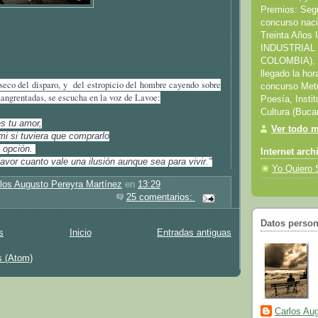
Premios: Seg
concurso naci
Treinta Año
INDUSTRIAL
COLOMBIA), co
llegado la hora
 seco del disparo, y del estropicio del hombre cayendo sobre
concurso Metr
sangrentadas, se escucha en la voz de Lavoe:
Poesía, Instit
Cultura (Buc
s tu amor,
Ver todo mi
mi si tuviera que comprarlo
a opción.
Internet arch
avor cuanto vale una ilusión aunque sea para vivir."
Yo Quiero 
los Augusto Pereyra Martínez
en
13:29
25 comentarios:
Datos person
s
Inicio
Entradas antiguas
s (Atom)
Carlos Au