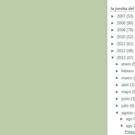
la joroba de
►
2007
(53)
►
2008
(90)
►
2009
(78)
►
2010
(52)
►
2011
(61)
►
2012
(48)
▼
2013
(47)
►
enero
(
►
febrero
►
marzo
►
abril
(3)
►
mayo
(
►
junio
(3
►
julio
(4)
▼
agosto
►
ago 
▼
ago 
Prelu