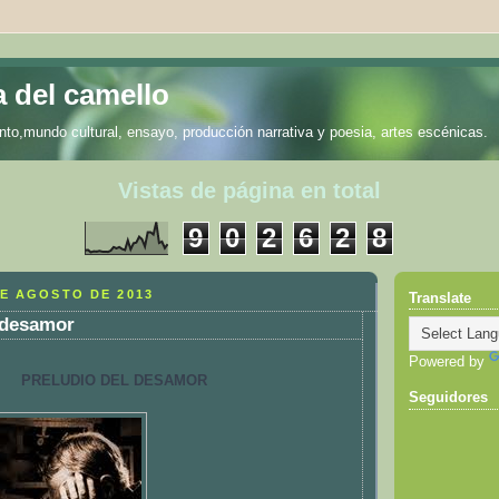
a del camello
nto,mundo cultural, ensayo, producción narrativa y poesia, artes escénicas.
Vistas de página en total
9
0
2
6
2
8
DE AGOSTO DE 2013
Translate
 desamor
Powered by
PRELUDIO DEL DESAMOR
Seguidores