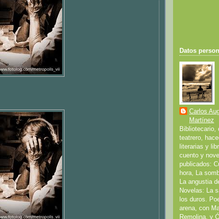
Datos person
Carlos Au
Martínez
Bibliotecario,
teatrero, hace
literarias y li
cuento y nove
publicados: C
hora, La somb
La angustia d
Novelas: La s
los duros. Po
arena, con Ma
Remolina, y 