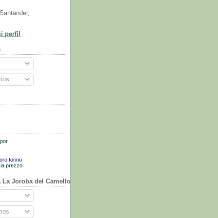
Santander,
 perfil
a
ios
 por
voro torino
cia prezzo
a La Joroba del Camello
ios