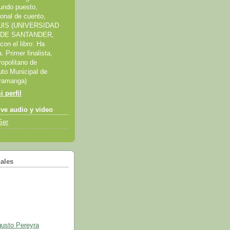
undo puesto,
onal de cuento,
s UIS (UNIVERSIDAD
 DE SANTANDER,
n el libro: Ha
. Primer finalista,
opolitano de
uto Municipal de
aramanga)
 perfil
ive audio y video
Ser
ales
gusto Pereyra